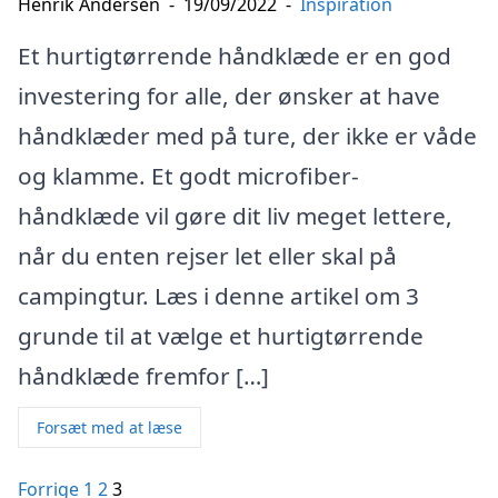
Henrik Andersen
-
19/09/2022
-
Inspiration
Et hurtigtørrende håndklæde er en god
investering for alle, der ønsker at have
håndklæder med på ture, der ikke er våde
og klamme. Et godt microfiber-
håndklæde vil gøre dit liv meget lettere,
når du enten rejser let eller skal på
campingtur. Læs i denne artikel om 3
grunde til at vælge et hurtigtørrende
håndklæde fremfor […]
Forsæt med at læse
Indlægsinddeling
Forrige
1
2
3