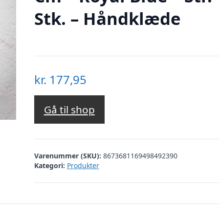
Stk. – Håndklæde
kr.
177,95
Gå til shop
Varenummer (SKU):
8673681169498492390
Kategori:
Produkter