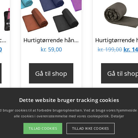
Hurtigtørrende microfiber håndklæde – 160×80 cm – Treklife
Hurtigtørrende håndklæde – 80×40 cm – Treklife
Den
Den
0
kr.
59,00
kr.
199,00
kr.
14
lige
aktuelle
oprin
pris
pris
Gå til shop
Gå til sho
er:
var:
.
kr. 59,00.
kr. 19
Dette website bruger tracking cookies
 bruger cookies til at forbedre brugeroplevelsen. Ved at bruge vores hjemmeside
alle cookies i overensstemmelse med vores cookiepolitik.
Detaljer
TILLAD COOKIES
TILLAD IKKE COOKIES